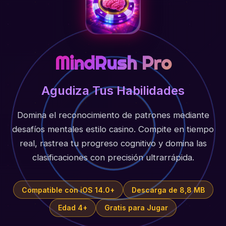
MindRush Pro
Agudiza Tus Habilidades
Domina el reconocimiento de patrones mediante
desafíos mentales estilo casino. Compite en tiempo
real, rastrea tu progreso cognitivo y domina las
clasificaciones con precisión ultrarrápida.
Compatible con iOS 14.0+
Descarga de 8,8 MB
Edad 4+
Gratis para Jugar