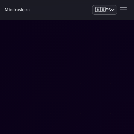
🇪🇸
Mindrushpro
ES