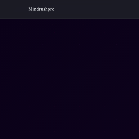
Mindrushpro