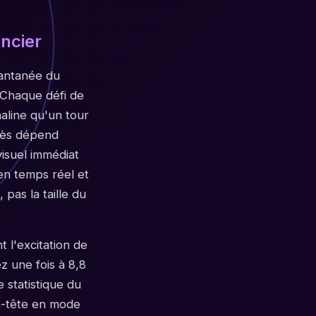
ncier
tantanée du
 Chaque défi de
aline qu'un tour
cès dépend
visuel immédiat
en temps réel et
pas la taille du
t l'excitation de
z une fois à 8,8
e statistique du
à-tête en mode