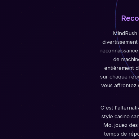
Reco
MindRush P
divertissement
reconnaissance 
de machin
entièrement de
sur chaque répo
vous affrontez 
C'est l'alternat
style casino sa
Mo, jouez des t
temps de répo