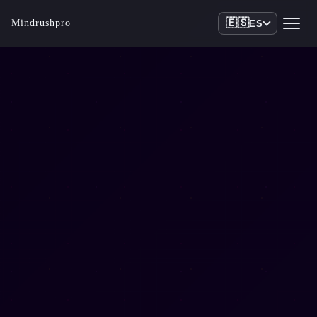
🇪🇸
Mindrushpro
ES